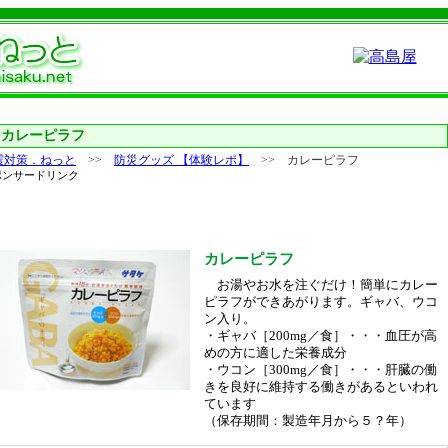
■
カレーピラフ
震対策．ねっと
>>
防災グッズ 【体験レポ】
>> カレーピラフ
ポンサードリンク
カレーピラフ
お湯やお水を注ぐだけ！簡単にカレー
ピラフができあがります。ギャバ、ウコ
ン入り。
・ギャバ［200mg／食］・・・血圧が高
めの方に適した栄養成分
・ウコン［300mg／食］・・・肝臓の働
きを良好に維持する働きがあるといわれ
ています
（保存期間：製造年月から５？年）