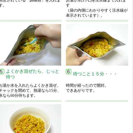
用意されている「調味粉」を入れま
お湯か水[15℃]を注水線まで入れま
す。
す
（袋の内側にわかりやすく注水線が
表示されています）。
よくかき混ぜたら、じっと
待つこと１５分・・・
待つ
お湯か水を入れたらよくかき混ぜ、
時間が経ったので開封。
チャックを閉めて、熱湯なら15分、
できあがりです。
水なら60分待ちます。