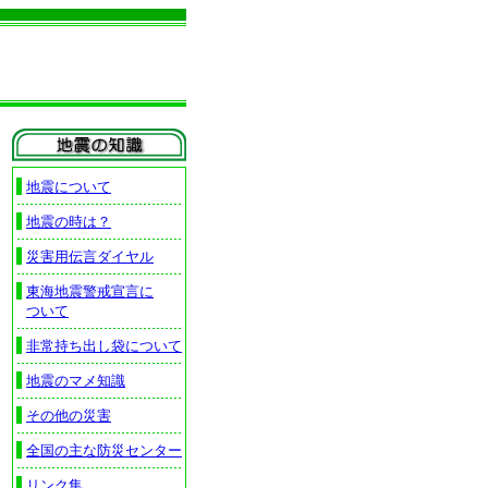
地震について
地震の時は？
災害用伝言ダイヤル
東海地震警戒宣言に
ついて
非常持ち出し袋について
地震のマメ知識
その他の災害
全国の主な防災センター
リンク集