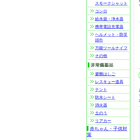
スモークシャット
コンロ
給水袋・浄水器
携帯電話充電器
ヘルメット・防災
頭巾
万能ツールナイフ
その他
避難はしご
レスキュー道具
テント
防水シート
消火器
土のう
リアカー
赤ちゃん・子供対
策