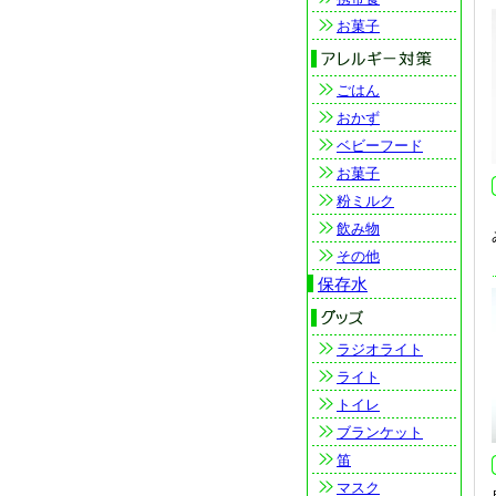
お菓子
ごはん
おかず
ベビーフード
お菓子
粉ミルク
飲み物
その他
保存水
ラジオライト
ライト
トイレ
ブランケット
笛
マスク