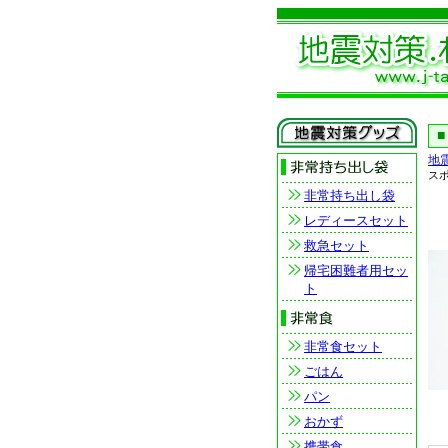
地
ス
非常持ち出し袋
レディースセット
救急セット
帰宅困難者用セッ
ト
非常食セット
ごはん
パン
おかず
携帯食