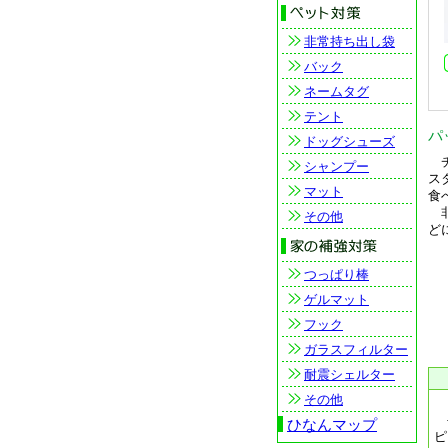
非常持ち出し袋
バック
ネームタグ
テント
パ
ドッグシューズ
チ
シャンプー
ス
マット
食
非
その他
ど
つっぱり棒
ゲルマット
フック
ガラスフィルター
耐震シェルター
その他
カ
早
ひなんマップ
ピ