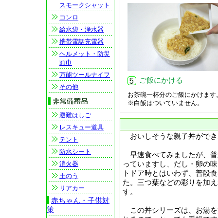
スモークシャット
コンロ
給水袋・浄水器
携帯電話充電器
ヘルメット・防災
頭巾
万能ツールナイフ
ご飯にかける
その他
お茶碗一杯分のご飯にかけます
※白飯はついていません。
避難はしご
レスキュー道具
おいしそうな親子丼ができ
テント
防水シート
早速食べてみましたが、普
っていますし、だし・卵の味
消火器
トドア時とはいわず、普段食
土のう
た。三つ葉などの彩りを加え
リアカー
す。
赤ちゃん・子供対
策
この丼シリーズは、お湯を