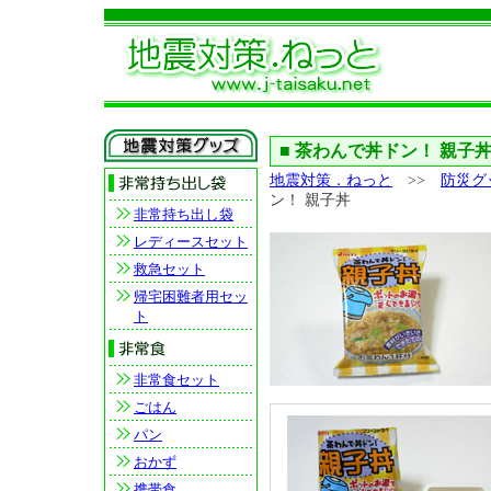
■
茶わんで丼ドン！ 親子
地震対策．ねっと
>>
防災グ
ン！ 親子丼
非常持ち出し袋
レディースセット
救急セット
帰宅困難者用セッ
ト
非常食セット
ごはん
パン
おかず
携帯食