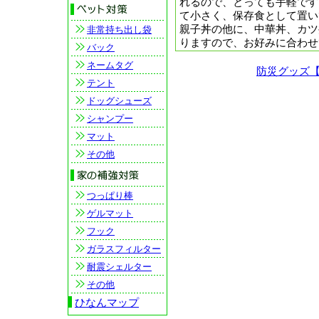
れるので、とっても手軽です
て小さく、保存食として置い
親子丼の他に、中華丼、カツ
非常持ち出し袋
りますので、お好みに合わせ
バック
ネームタグ
防災グッズ
テント
ドッグシューズ
シャンプー
マット
その他
つっぱり棒
ゲルマット
フック
ガラスフィルター
耐震シェルター
その他
ひなんマップ