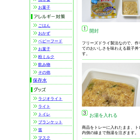
お菓子
ごはん
開封
おかず
ベビーフード
フリーズドライ製法なので、作
てのおいしさを味わえる親子丼
お菓子
す。
粉ミルク
飲み物
その他
保存水
ラジオライト
ライト
トイレ
お湯を入れる
ブランケット
商品をトレーに入れたまま、ト
笛
内側の線まで熱湯を注ぎます。
マスク